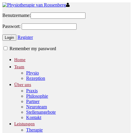
Benutzername:
Passwort:
Register
Remember my password
Home
Team
Physio
Rezeption
Über uns
Praxis
Philosophie
Partner
Neuroteam
Stellenangebote
Kontakt
Leistungen
Therapie