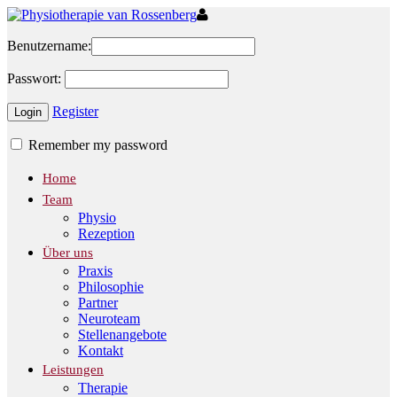
Benutzername:
Passwort:
Register
Remember my password
Home
Team
Physio
Rezeption
Über uns
Praxis
Philosophie
Partner
Neuroteam
Stellenangebote
Kontakt
Leistungen
Therapie