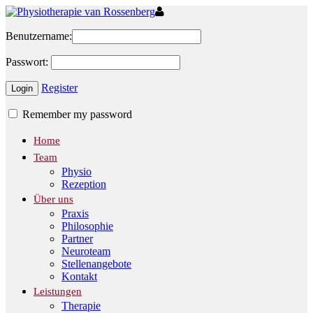
Benutzername:
Passwort:
Register
Remember my password
Home
Team
Physio
Rezeption
Über uns
Praxis
Philosophie
Partner
Neuroteam
Stellenangebote
Kontakt
Leistungen
Therapie